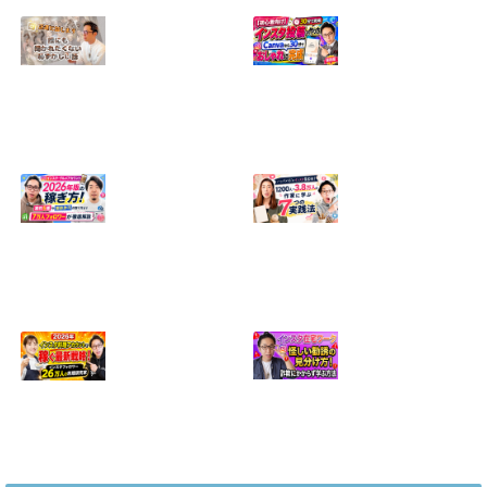
【正直に話しま
【初心者向け】イ
す】誰にも聞かれ
ンスタ投稿の作り
たくなかった、僕
方！Canvaなら30
のいちばん恥ずか
分でおしゃれに完
しい話
成
2024.04.30
2026.08.05
インスタ・グルメ
ハンドメイドのイ
アカウント2026年
ンスタ集客術！
版の稼ぎ方！案件
1200人→3.8万人
5種や撮影許可の
の作家に学ぶ7つ
取り方まで7万人
の実践法
フォロワーが徹底
2026.05.28
解説
2026.06.21
2026年インスタ料
インスタ在宅ワー
理アカウントで稼
クの怪しい勧誘の