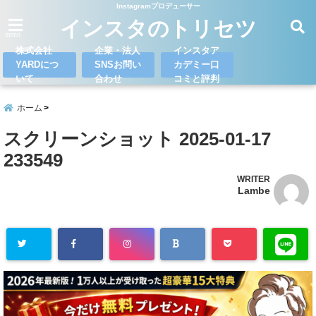
Instagramプロデューサー
インスタのトリセツ
menu
株式会社
企業・法人
インスタア
YARDにつ
SNSお問い
カデミー口
いて
合わせ
コミと評判
ホーム
スクリーンショット 2025-01-17
233549
WRITER
Lambe