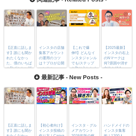
【正直に話しま
インスタの店舗
【これで爆
【2025最新】
す】誰にも聞か
集客アカウント
伸!!】どんなイ
インスタの右上
れたくなかっ
の運用のコツ
ンスタジャンル
のNマークは
た、僕のいちば
は？プロが公開
でもiステップ
何?原因や消す
ん恥ずかしい話
コンサル
を取り入れたく
方法を紹介
なるワケ
最新記事 -
New Posts
-
【正直に話しま
【初心者向け】
インスタ・グル
ハンドメイドの
す】誰にも聞か
インスタ投稿の
メアカウント
インスタ集客
れたくなかっ
作り方！Canva
2026年版の稼
術！1200人