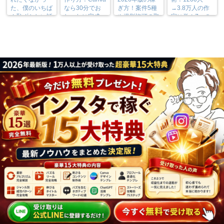
た、僕のいちば
なら30分でお
ぎ方！案件5種
→3.8万人の作
ん恥ずかしい話
しゃれに完成
や撮影許可の取
家に学ぶ7つの
り方まで7万人
実践法
フォロワーが徹
底解説