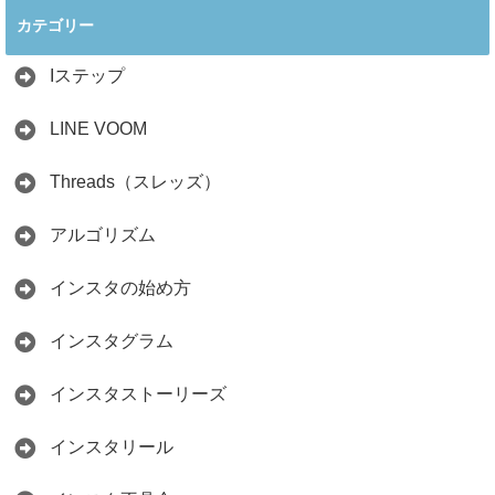
ぐ最新戦略！26万
見分け方！詐欺に
カテゴリー
人の料理研究家が
かからず学ぶ方法
教える3つのポイ
2026.04.01
ント
Iステップ
2026.05.15
LINE VOOM
Threads（スレッズ）
アルゴリズム
インスタの始め方
インスタグラム
インスタストーリーズ
インスタリール