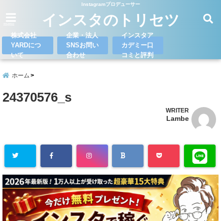
Instagramプロデューサー
インスタのトリセツ
menu
株式会社
企業・法人
インスタア
YARDにつ
SNSお問い
カデミー口
いて
合わせ
コミと評判
ホーム
24370576_s
WRITER
Lambe