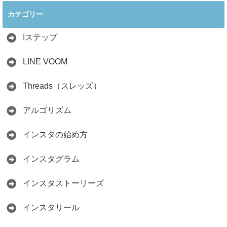
ぐ最新戦略！26万
見分け方！詐欺に
カテゴリー
人の料理研究家が
かからず学ぶ方法
教える3つのポイ
2026.04.01
ント
Iステップ
2026.05.15
LINE VOOM
Threads（スレッズ）
アルゴリズム
インスタの始め方
インスタグラム
インスタストーリーズ
インスタリール