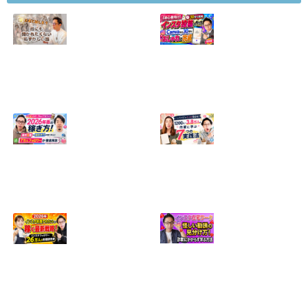
【正直に話しま
【初心者向け】イ
す】誰にも聞かれ
ンスタ投稿の作り
たくなかった、僕
方！Canvaなら30
のいちばん恥ずか
分でおしゃれに完
しい話
成
2024.04.30
2026.08.05
インスタ・グルメ
ハンドメイドのイ
アカウント2026年
ンスタ集客術！
版の稼ぎ方！案件
1200人→3.8万人
5種や撮影許可の
の作家に学ぶ7つ
取り方まで7万人
の実践法
フォロワーが徹底
2026.05.28
解説
2026.06.21
2026年インスタ料
インスタ在宅ワー
理アカウントで稼
クの怪しい勧誘の