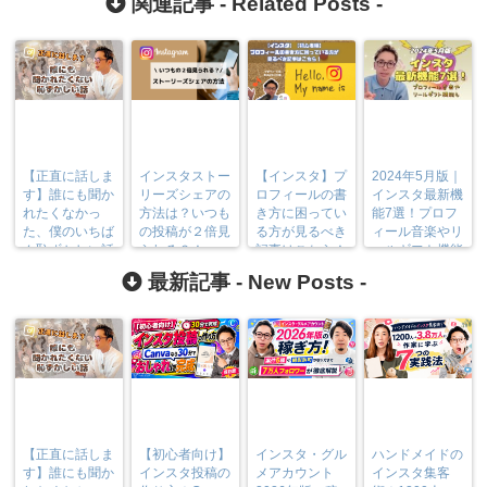
関連記事 -
Related Posts
-
【正直に話しま
インスタストー
【インスタ】プ
2024年5月版｜
す】誰にも聞か
リーズシェアの
ロフィールの書
インスタ最新機
れたくなかっ
方法は？いつも
き方に困ってい
能7選！プロフ
た、僕のいちば
の投稿が２倍見
る方が見るべき
ィール音楽やリ
ん恥ずかしい話
られる？！
記事はこちら！
ールギフト機能
【初心者編】
も
最新記事 -
New Posts
-
【正直に話しま
【初心者向け】
インスタ・グル
ハンドメイドの
す】誰にも聞か
インスタ投稿の
メアカウント
インスタ集客