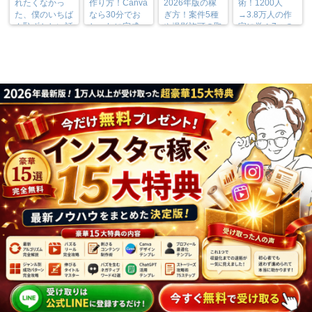
れたくなかっ
作り方！Canva
2026年版の稼
術！1200人
た、僕のいちば
なら30分でお
ぎ方！案件5種
→3.8万人の作
ん恥ずかしい話
しゃれに完成
や撮影許可の取
家に学ぶ7つの
り方まで7万人
実践法
フォロワーが徹
底解説