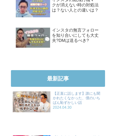
クが消えない時の対処法
は？ない人との違いは？
インスタの無言フォロー
を知り合いにしても大丈
夫?DMは送るべき?
最新記事
【正直に話します】誰にも聞
かれたくなかった、僕のいち
ばん恥ずかしい話
2024.04.30