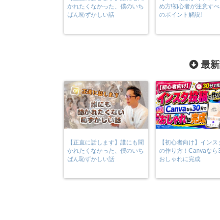
かれたくなかった、僕のいち
め方!初心者が注意すべ
ばん恥ずかしい話
のポイント解説!
最新
【正直に話します】誰にも聞
【初心者向け】インス
かれたくなかった、僕のいち
の作り方！Canvaなら
ばん恥ずかしい話
おしゃれに完成