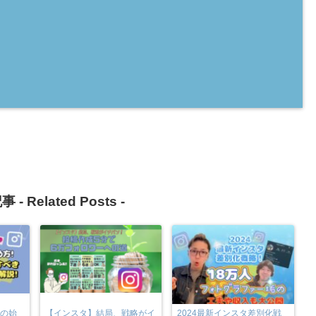
事 -
Related Posts
-
タの始
【インスタ】結局、戦略がイ
2024最新インスタ差別化戦