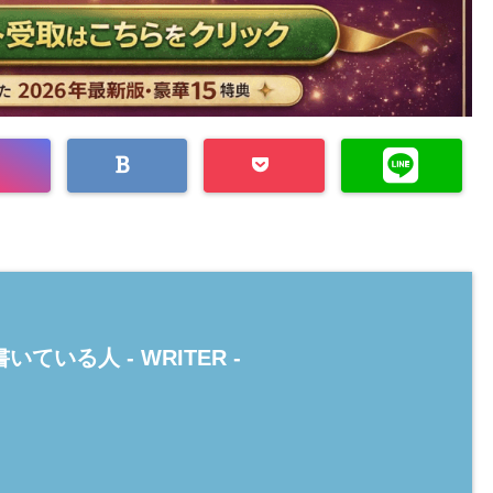
いている人 -
WRITER
-