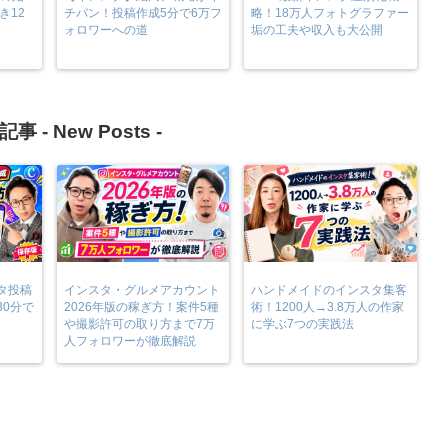
き12
チバン！投稿作成5分で6万フ
略！18万人フォトグラファー
ォロワーへの道
垢の工夫や収入も大公開
記事 -
New Posts
-
タ投稿
インスタ・グルメアカウント
ハンドメイドのインスタ集客
30分で
2026年版の稼ぎ方！案件5種
術！1200人→3.8万人の作家
や撮影許可の取り方まで7万
に学ぶ7つの実践法
人フォロワーが徹底解説