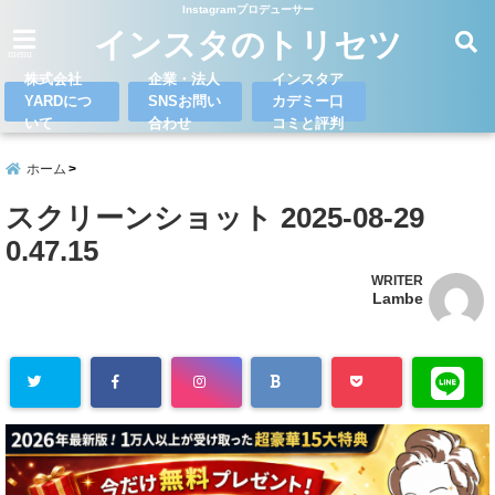
Instagramプロデューサー
インスタのトリセツ
menu
株式会社
企業・法人
インスタア
YARDにつ
SNSお問い
カデミー口
いて
合わせ
コミと評判
ホーム
スクリーンショット 2025-08-29
0.47.15
WRITER
Lambe