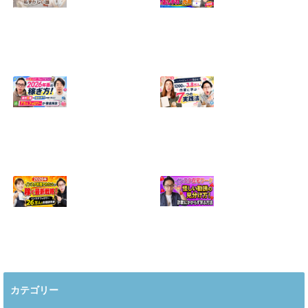
【正直に話しま
【初心者向け】イ
す】誰にも聞かれ
ンスタ投稿の作り
たくなかった、僕
方！Canvaなら30
のいちばん恥ずか
分でおしゃれに完
しい話
成
2024.04.30
2026.08.05
インスタ・グルメ
ハンドメイドのイ
アカウント2026年
ンスタ集客術！
版の稼ぎ方！案件
1200人→3.8万人
5種や撮影許可の
の作家に学ぶ7つ
取り方まで7万人
の実践法
フォロワーが徹底
2026.05.28
解説
2026.06.21
2026年インスタ料
インスタ在宅ワー
理アカウントで稼
クの怪しい勧誘の
ぐ最新戦略！26万
見分け方！詐欺に
カテゴリー
人の料理研究家が
かからず学ぶ方法
教える3つのポイ
2026.04.01