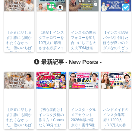
【正直に話しま
【激変】インス
インスタの無言
【インスタ認証
す】誰にも聞か
タフォロワーを
フォローを知り
バッジ】付けた
れたくなかっ
10万人に爆増
合いにしても大
ほうが良いの？
た、僕のいちば
させる必須マイ
丈夫?DMは送
ダメなの？どっ
ん恥ずかしい話
ンド!!
るべき?
ちなの？【条件
大公開】
最新記事 -
New Posts
-
【正直に話しま
【初心者向け】
インスタ・グル
ハンドメイドの
す】誰にも聞か
インスタ投稿の
メアカウント
インスタ集客
れたくなかっ
作り方！Canva
2026年版の稼
術！1200人
た、僕のいちば
なら30分でお
ぎ方！案件5種
→3.8万人の作
ん恥ずかしい話
しゃれに完成
や撮影許可の取
家に学ぶ7つの