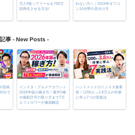
万人‼︎狙ってリールを700万
れない方へ｜2024年オワコ
回再生させる方法!
ン10分野の見分け方
記事 -
New Posts
-
タ投稿
インスタ・グルメアカウント
ハンドメイドのインスタ集客
30分で
2026年版の稼ぎ方！案件5種
術！1200人→3.8万人の作家
や撮影許可の取り方まで7万
に学ぶ7つの実践法
人フォロワーが徹底解説