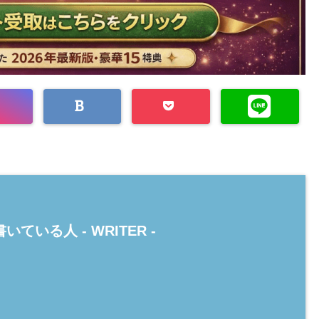
いている人 -
WRITER
-