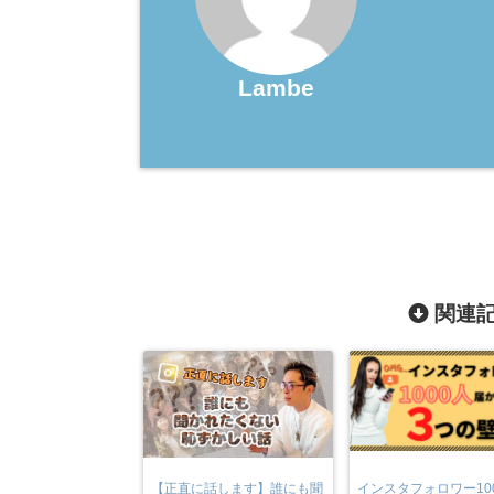
Lambe
関連記
【正直に話します】誰にも聞
インスタフォロワー10