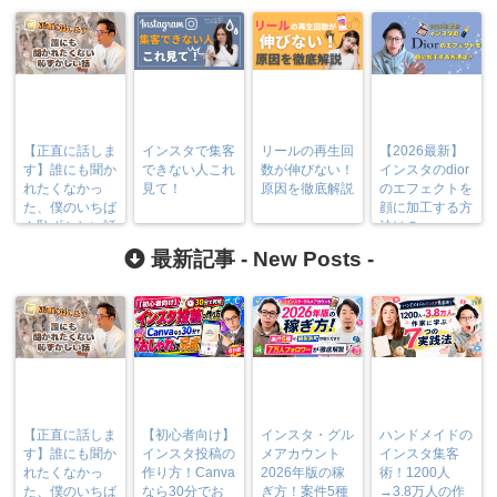
【正直に話しま
インスタで集客
リールの再生回
【2026最新】
す】誰にも聞か
できない人これ
数が伸びない！
インスタのdior
れたくなかっ
見て！
原因を徹底解説
のエフェクトを
た、僕のいちば
顔に加工する方
ん恥ずかしい話
法は？
最新記事 -
New Posts
-
【正直に話しま
【初心者向け】
インスタ・グル
ハンドメイドの
す】誰にも聞か
インスタ投稿の
メアカウント
インスタ集客
れたくなかっ
作り方！Canva
2026年版の稼
術！1200人
た、僕のいちば
なら30分でお
ぎ方！案件5種
→3.8万人の作