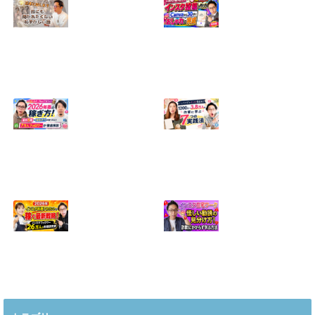
【正直に話しま
【初心者向け】イ
す】誰にも聞かれ
ンスタ投稿の作り
たくなかった、僕
方！Canvaなら30
のいちばん恥ずか
分でおしゃれに完
しい話
成
2024.04.30
2026.08.05
インスタ・グルメ
ハンドメイドのイ
アカウント2026年
ンスタ集客術！
版の稼ぎ方！案件
1200人→3.8万人
5種や撮影許可の
の作家に学ぶ7つ
取り方まで7万人
の実践法
フォロワーが徹底
2026.05.28
解説
2026.06.21
2026年インスタ料
インスタ在宅ワー
理アカウントで稼
クの怪しい勧誘の
ぐ最新戦略！26万
見分け方！詐欺に