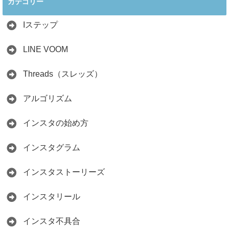
カテゴリー
人の料理研究家が
かからず学ぶ方法
教える3つのポイ
2026.04.01
ント
Iステップ
2026.05.15
LINE VOOM
Threads（スレッズ）
アルゴリズム
インスタの始め方
インスタグラム
インスタストーリーズ
インスタリール
インスタ不具合