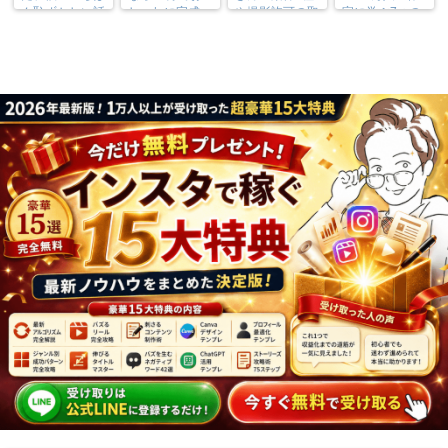
ん恥ずかしい話
しゃれに完成
や撮影許可の取
家に学ぶ7つの
り方まで7万人
実践法
フォロワーが徹
底解説