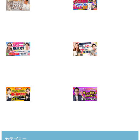
【正直に話しま
【初心者向け】イ
す】誰にも聞かれ
ンスタ投稿の作り
たくなかった、僕
方！Canvaなら30
のいちばん恥ずか
分でおしゃれに完
しい話
成
2024.04.30
2026.08.05
インスタ・グルメ
ハンドメイドのイ
アカウント2026年
ンスタ集客術！
版の稼ぎ方！案件
1200人→3.8万人
5種や撮影許可の
の作家に学ぶ7つ
取り方まで7万人
の実践法
フォロワーが徹底
2026.05.28
解説
2026.06.21
2026年インスタ料
インスタ在宅ワー
理アカウントで稼
クの怪しい勧誘の
ぐ最新戦略！26万
見分け方！詐欺に
カテゴリー
人の料理研究家が
かからず学ぶ方法