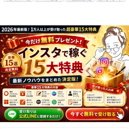
ん恥ずかしい話
しゃれに完成
や撮影許可の取
家に学ぶ7つの
り方まで7万人
実践法
フォロワーが徹
底解説