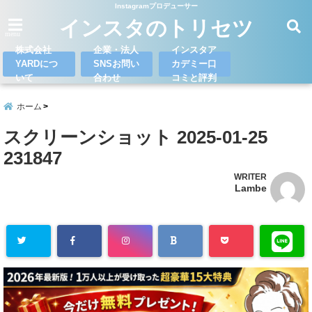
Instagramプロデューサー
インスタのトリセツ
menu
株式会社
企業・法人
インスタア
YARDにつ
SNSお問い
カデミー口
いて
合わせ
コミと評判
ホーム
スクリーンショット 2025-01-25
231847
WRITER
Lambe