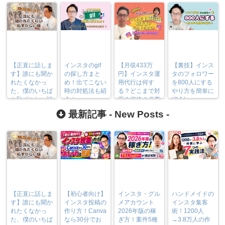
【正直に話しま
インスタのgif
【月収433万
【裏技】インス
す】誰にも聞か
の探し方まと
円】インスタ運
タのフォロワー
れたくなかっ
め！出てこない
用代行は何す
を800人にする
た、僕のいちば
時の対処法も紹
る？どこまで対
やり方を簡単に
ん恥ずかしい話
介！
応？資格の必要
紹介!
性も調査
最新記事 -
New Posts
-
【正直に話しま
【初心者向け】
インスタ・グル
ハンドメイドの
す】誰にも聞か
インスタ投稿の
メアカウント
インスタ集客
れたくなかっ
作り方！Canva
2026年版の稼
術！1200人
た、僕のいちば
なら30分でお
ぎ方！案件5種
→3.8万人の作