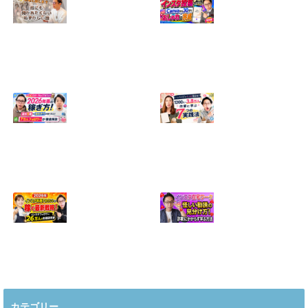
【正直に話しま
【初心者向け】イ
す】誰にも聞かれ
ンスタ投稿の作り
たくなかった、僕
方！Canvaなら30
のいちばん恥ずか
分でおしゃれに完
しい話
成
2024.04.30
2026.08.05
インスタ・グルメ
ハンドメイドのイ
アカウント2026年
ンスタ集客術！
版の稼ぎ方！案件
1200人→3.8万人
5種や撮影許可の
の作家に学ぶ7つ
取り方まで7万人
の実践法
フォロワーが徹底
2026.05.28
解説
2026.06.21
2026年インスタ料
インスタ在宅ワー
理アカウントで稼
クの怪しい勧誘の
ぐ最新戦略！26万
見分け方！詐欺に
カテゴリー
人の料理研究家が
かからず学ぶ方法