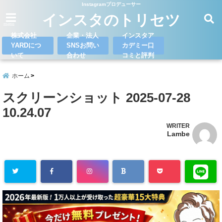
Instagramプロデューサー
インスタのトリセツ
menu
株式会社
企業・法人
インスタア
YARDにつ
SNSお問い
カデミー口
いて
合わせ
コミと評判
ホーム
スクリーンショット 2025-07-28
10.24.07
WRITER
Lambe