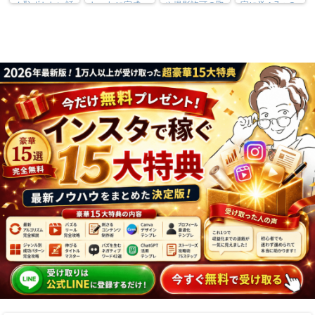
ん恥ずかしい話
しゃれに完成
や撮影許可の取
家に学ぶ7つの
り方まで7万人
実践法
フォロワーが徹
底解説