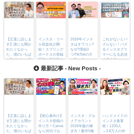
【正直に話しま
インスタ・リー
2026年インス
これがないとバ
す】誰にも聞か
ル収益化が開
タはオワコン?
ズらない！バズ
れたくなかっ
始！スプリング
なぜ?理由3
るインスタグラ
た、僕のいちば
ボーナスの登録
つ!TikTokの方
マーになる必須
ん恥ずかしい話
手順や収益額を
が良い？
の考え方
解説
最新記事 -
New Posts
-
【正直に話しま
【初心者向け】
インスタ・グル
ハンドメイドの
す】誰にも聞か
インスタ投稿の
メアカウント
インスタ集客
れたくなかっ
作り方！Canva
2026年版の稼
術！1200人
た、僕のいちば
なら30分でお
ぎ方！案件5種
→3.8万人の作