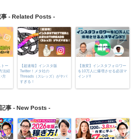
事 -
Related Posts
-
ストー
【超速報】インスタ版
【激変】インスタフォロワー
方法紹
Twitter！メタ社の
を10万人に爆増させる必須マ
使い方
Threads（スレッズ）がヤバ
インド!!
すぎる！
記事 -
New Posts
-