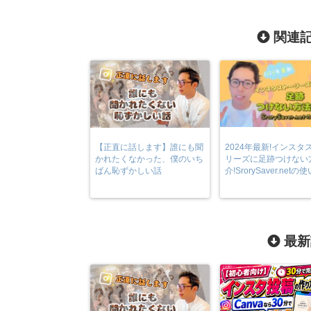
関連記
【正直に話します】誰にも聞
2024年最新!インスタ
かれたくなかった、僕のいち
リーズに足跡つけない
ばん恥ずかしい話
介!SrorySaver.netの
最新