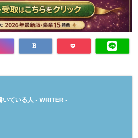
いている人 -
WRITER
-