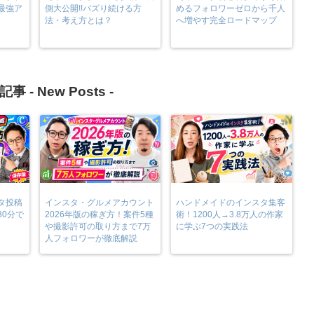
最強ア
側大公開!!バズり続ける方
めるフォロワーゼロから千人
法・考え方とは？
へ増やす完全ロードマップ
記事 -
New Posts
-
タ投稿
インスタ・グルメアカウント
ハンドメイドのインスタ集客
30分で
2026年版の稼ぎ方！案件5種
術！1200人→3.8万人の作家
や撮影許可の取り方まで7万
に学ぶ7つの実践法
人フォロワーが徹底解説