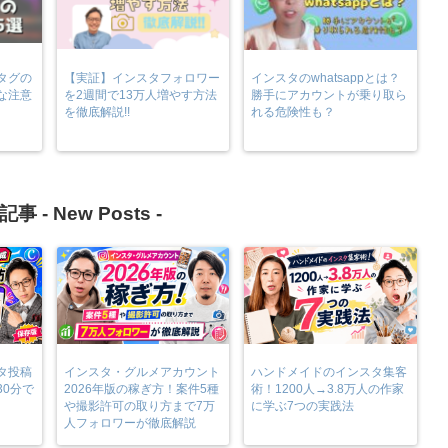
タグの
【実証】インスタフォロワー
インスタのwhatsappとは？
な注意
を2週間で13万人増やす方法
勝手にアカウントが乗り取ら
を徹底解説!!
れる危険性も？
記事 -
New Posts
-
タ投稿
インスタ・グルメアカウント
ハンドメイドのインスタ集客
30分で
2026年版の稼ぎ方！案件5種
術！1200人→3.8万人の作家
や撮影許可の取り方まで7万
に学ぶ7つの実践法
人フォロワーが徹底解説