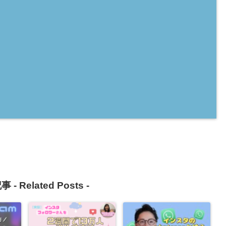
事 -
Related Posts
-