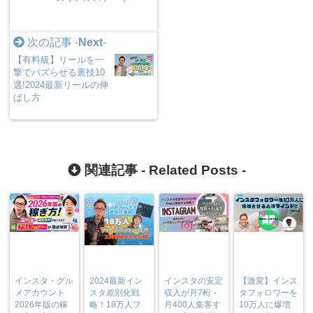
次の記事 -
Next
-
【有料級】リールを一
撃でバズらせる裏技10
選!2024最新リールの伸
ばし方
関連記事 -
Related Posts
-
インスタ・グル
2024最新イン
インスタの安定
【激変】インス
メアカウント
スタ差別化戦
収入が月7桁・
タフォロワーを
2026年版の稼
略！18万人フ
月400人集客す
10万人に爆増