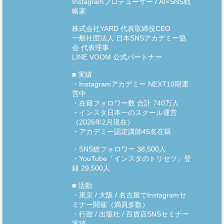
Instagramプロデューサー / AI×SNS戦
略家
株式会社YARD 代表取締役CEO
一般社団法人 日本SNSアカデミー協
会 代表理事
LINE VOOM 公式パートナー
■ 実績
・Instagramアカデミー NEXT10期運
営中
・在籍フォロワー数 合計 740万人
・インスタ日本一のスクール運営
（2026年2月現在）
・アカデミー認定講師45名在籍
・SNS総フォロワー 38,500人
・YouTube「インスタのトリセツ」登
録 29,500人
■ 活動
・東京 / 大阪 / 名古屋でInstagramセ
ミナー開催（満員多数）
・行政 / 出版社 / 百貨店SNSセミナー
実績