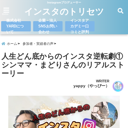
Instagramプロデューサー
インスタのトリセツ
menu
株式会社
企業・法人
インスタア
YARDにつ
SNSお問い
カデミー口
いて
合わせ
コミと評判
ホーム
参加者・実績者の声
人生どん底からのインスタ逆転劇①
シンママ・まどりさんのリアルスト
ーリー
WRITER
yappy（やっぴー）