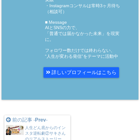
・Instagramコンサルは常時3ヶ月待ち
（相談可）
■ Message
AIとSNSの力で、
「普通では届かなかった未来」を現実
に。
フォロワー数だけでは終わらない、
“人生が変わる発信”をテーマに活動中
詳しいプロフィールはこちら
前の記事 -
Prev
-
人生どん底からのイン
スタ逆転劇②サキさん
のリアルストーリー