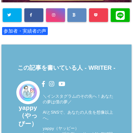
参加者・実績者の声
この記事を書いている人 -
WRITER
-
＼インスタグラムのその先へ！あなた
の夢は僕の夢／
yappy
AIとSNSで、あなたの人生を想像以上
（やっ
へ。
ぴー）
yappy（ヤッピー）