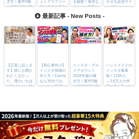
ぎ方！案件5種
ォトグラファー
る秘密！基本な
させる必須マイ
や撮影許可の取
垢の工夫や収入
のについ見落と
ンド!!
り方まで7万人
も大公開
しがちなことと
最新記事 -
New Posts
-
フォロワーが徹
は？
底解説
【正直に話しま
【初心者向け】
インスタ・グル
ハンドメイドの
す】誰にも聞か
インスタ投稿の
メアカウント
インスタ集客
れたくなかっ
作り方！Canva
2026年版の稼
術！1200人
た、僕のいちば
なら30分でお
ぎ方！案件5種
→3.8万人の作
ん恥ずかしい話
しゃれに完成
や撮影許可の取
家に学ぶ7つの
り方まで7万人
実践法
フォロワーが徹
底解説