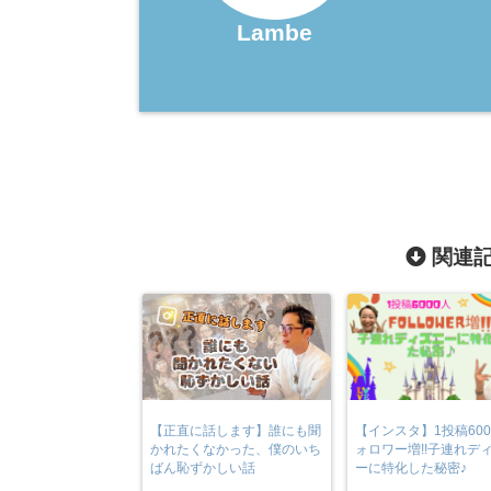
Lambe
関連記
【正直に話します】誰にも聞
【インスタ】1投稿600
かれたくなかった、僕のいち
ォロワー増!!子連れデ
ばん恥ずかしい話
ーに特化した秘密♪