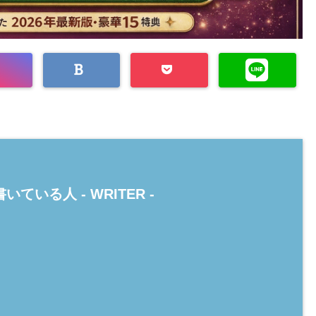
いている人 -
WRITER
-