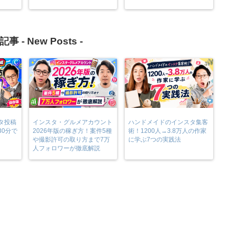
記事 -
New Posts
-
タ投稿
インスタ・グルメアカウント
ハンドメイドのインスタ集客
30分で
2026年版の稼ぎ方！案件5種
術！1200人→3.8万人の作家
や撮影許可の取り方まで7万
に学ぶ7つの実践法
人フォロワーが徹底解説