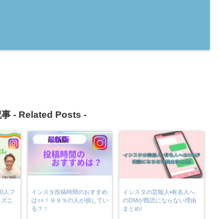
事 -
Related Posts
-
0人フ
インスタ投稿時間のおすすめ
インスタの芸能人•有名人へ
ィズニ
は○○！９９％の人が損してい
のDMが既読にならない理由
る？！
まとめ!