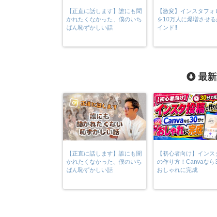
【正直に話します】誰にも聞
【激変】インスタフォ
かれたくなかった、僕のいち
を10万人に爆増させ
ばん恥ずかしい話
インド!!
最新
【正直に話します】誰にも聞
【初心者向け】インス
かれたくなかった、僕のいち
の作り方！Canvaなら
ばん恥ずかしい話
おしゃれに完成