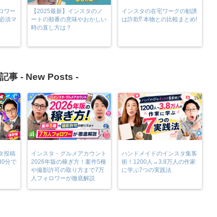
ロワー
【2025最新】インスタのノ
インスタの在宅ワークの勧誘
る必須マ
ートの順番の意味やおかしい
は詐欺⁉︎ 本物との比較まとめ!
時の直し方は？
記事 -
New Posts
-
タ投稿
インスタ・グルメアカウント
ハンドメイドのインスタ集客
30分で
2026年版の稼ぎ方！案件5種
術！1200人→3.8万人の作家
や撮影許可の取り方まで7万
に学ぶ7つの実践法
人フォロワーが徹底解説