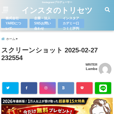
Instagramプロデューサー
インスタのトリセツ
menu
株式会社
企業・法人
インスタア
YARDにつ
SNSお問い
カデミー口
いて
合わせ
コミと評判
ホーム
スクリーンショット 2025-02-27
232554
WRITER
Lambe