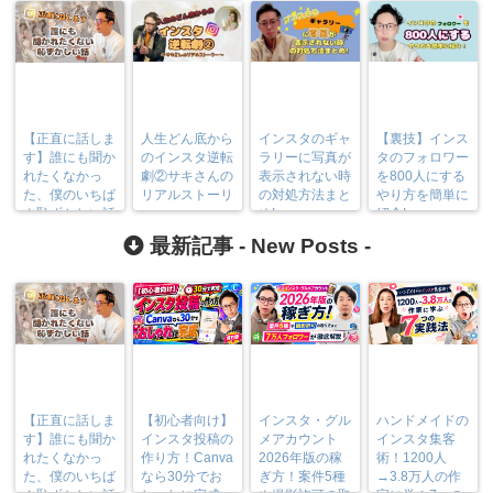
【正直に話しま
人生どん底から
インスタのギャ
【裏技】インス
す】誰にも聞か
のインスタ逆転
ラリーに写真が
タのフォロワー
れたくなかっ
劇②サキさんの
表示されない時
を800人にする
た、僕のいちば
リアルストーリ
の対処方法まと
やり方を簡単に
ん恥ずかしい話
ー
め!
紹介!
最新記事 -
New Posts
-
【正直に話しま
【初心者向け】
インスタ・グル
ハンドメイドの
す】誰にも聞か
インスタ投稿の
メアカウント
インスタ集客
れたくなかっ
作り方！Canva
2026年版の稼
術！1200人
た、僕のいちば
なら30分でお
ぎ方！案件5種
→3.8万人の作