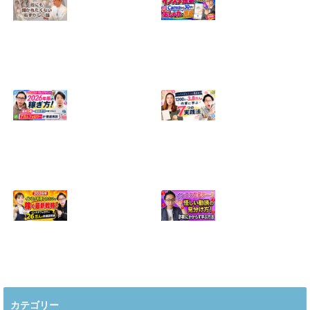
【正直に話しま
【初心者向け】イ
す】誰にも聞かれ
ンスタ投稿の作り
たくなかった、僕
方！Canvaなら30
のいちばん恥ずか
分でおしゃれに完
しい話
成
2024.04.30
2026.08.05
インスタ・グルメ
ハンドメイドのイ
アカウント2026年
ンスタ集客術！
版の稼ぎ方！案件
1200人→3.8万人
5種や撮影許可の
の作家に学ぶ7つ
取り方まで7万人
の実践法
フォロワーが徹底
2026.05.28
解説
2026.06.21
2026年インスタ料
インスタ在宅ワー
理アカウントで稼
クの怪しい勧誘の
ぐ最新戦略！26万
見分け方！詐欺に
カテゴリー
人の料理研究家が
かからず学ぶ方法