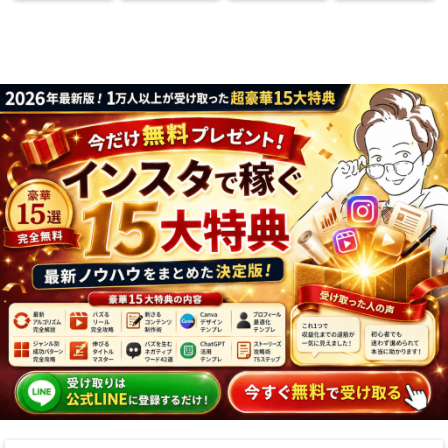
ん恥ずかしい話
しゃれに完成
や撮影許可の取
家に学ぶ7つの
り方まで7万人
実践法
フォロワーが徹
底解説