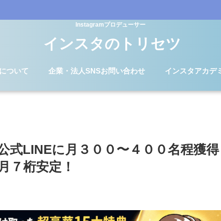
Instagramプロデューサー
インスタのトリセツ
Dについて
企業・法人SNSお問い合わせ
インスタアカデ
式LINEに月３００〜４００名程獲得
月７桁安定！