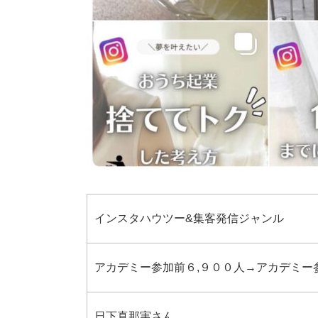
インスタハウツー&集客発信ジャンル
アカデミー参加前６,９００人→アカデミー
日下真那実さん