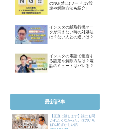
のNG(禁止)ワードは?設
定や解除方法も紹介!
インスタの紙飛行機マー
クが消えない時の対処法
は？ない人との違いは？
インスタの電話で拒否す
る設定や解除方法は？電
話のミュートはバレる？
最新記事
【正直に話します】誰にも聞
かれたくなかった、僕のいち
ばん恥ずかしい話