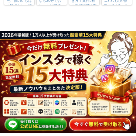
た、僕のいちば
なら30分でお
ぎ方！案件5種
→3.8万人の作
ん恥ずかしい話
しゃれに完成
や撮影許可の取
家に学ぶ7つの
り方まで7万人
実践法
フォロワーが徹
底解説