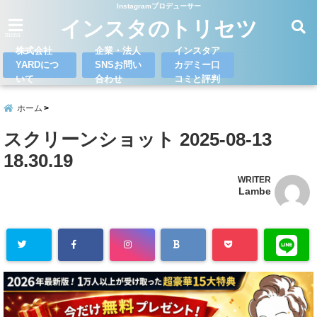
Instagramプロデューサー
インスタのトリセツ
menu
株式会社
企業・法人
インスタア
YARDにつ
SNSお問い
カデミー口
いて
合わせ
コミと評判
ホーム
スクリーンショット 2025-08-13
18.30.19
WRITER
Lambe