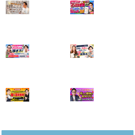
【正直に話しま
【初心者向け】イ
す】誰にも聞かれ
ンスタ投稿の作り
たくなかった、僕
方！Canvaなら30
のいちばん恥ずか
分でおしゃれに完
しい話
成
2024.04.30
2026.08.05
インスタ・グルメ
ハンドメイドのイ
アカウント2026年
ンスタ集客術！
版の稼ぎ方！案件
1200人→3.8万人
5種や撮影許可の
の作家に学ぶ7つ
取り方まで7万人
の実践法
フォロワーが徹底
2026.05.28
解説
2026.06.21
2026年インスタ料
インスタ在宅ワー
理アカウントで稼
クの怪しい勧誘の
ぐ最新戦略！26万
見分け方！詐欺に