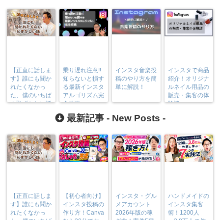
【正直に話しま
乗り遅れ注意!!
インスタ音楽投
インスタで商品
す】誰にも聞か
知らないと損す
稿のやり方を簡
紹介！オリジナ
れたくなかっ
る最新インスタ
単に解説！
ルネイル用品の
た、僕のいちば
アルゴリズム完
販売・集客の体
ん恥ずかしい話
全攻略
験談
最新記事 -
New Posts
-
【正直に話しま
【初心者向け】
インスタ・グル
ハンドメイドの
す】誰にも聞か
インスタ投稿の
メアカウント
インスタ集客
れたくなかっ
作り方！Canva
2026年版の稼
術！1200人