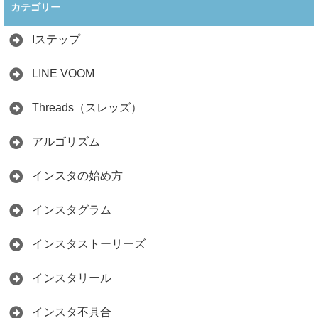
カテゴリー
人の料理研究家が
かからず学ぶ方法
教える3つのポイ
2026.04.01
ント
Iステップ
2026.05.15
LINE VOOM
Threads（スレッズ）
アルゴリズム
インスタの始め方
インスタグラム
インスタストーリーズ
インスタリール
インスタ不具合