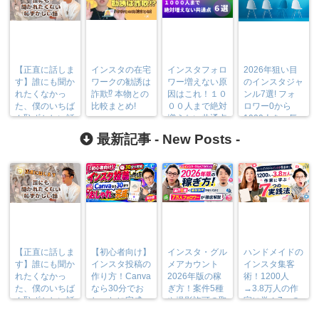
【正直に話しま
インスタの在宅
インスタフォロ
2026年狙い目
す】誰にも聞か
ワークの勧誘は
ワー増えない原
のインスタジャ
れたくなかっ
詐欺⁉︎ 本物との
因はこれ！１０
ンル7選! フォ
た、僕のいちば
比較まとめ!
００人まで絶対
ロワー0から
ん恥ずかしい話
増えない共通点
1000人を一気
６選！
に狙える! 差別
最新記事 -
New Posts
-
化はもう古い!
【正直に話しま
【初心者向け】
インスタ・グル
ハンドメイドの
す】誰にも聞か
インスタ投稿の
メアカウント
インスタ集客
れたくなかっ
作り方！Canva
2026年版の稼
術！1200人
た、僕のいちば
なら30分でお
ぎ方！案件5種
→3.8万人の作
ん恥ずかしい話
しゃれに完成
や撮影許可の取
家に学ぶ7つの
り方まで7万人
実践法