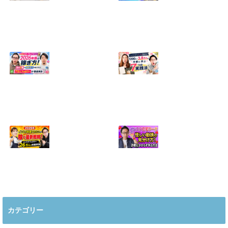
【正直に話しま
【初心者向け】イ
す】誰にも聞かれ
ンスタ投稿の作り
たくなかった、僕
方！Canvaなら30
のいちばん恥ずか
分でおしゃれに完
しい話
成
2024.04.30
2026.08.05
インスタ・グルメ
ハンドメイドのイ
アカウント2026年
ンスタ集客術！
版の稼ぎ方！案件
1200人→3.8万人
5種や撮影許可の
の作家に学ぶ7つ
取り方まで7万人
の実践法
フォロワーが徹底
2026.05.28
解説
2026.06.21
2026年インスタ料
インスタ在宅ワー
理アカウントで稼
クの怪しい勧誘の
ぐ最新戦略！26万
見分け方！詐欺に
カテゴリー
人の料理研究家が
かからず学ぶ方法
教える3つのポイ
2026.04.01
ント