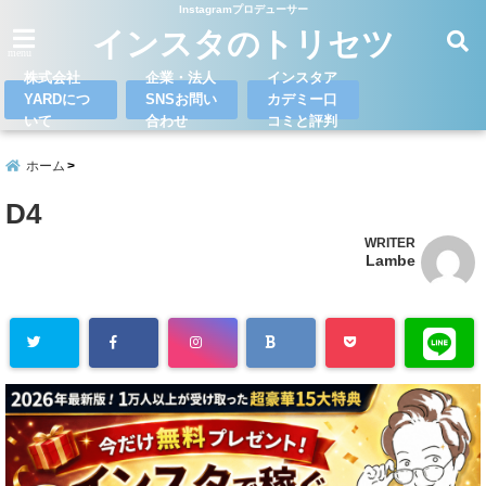
Instagramプロデューサー
インスタのトリセツ
menu
株式会社
企業・法人
インスタア
YARDにつ
SNSお問い
カデミー口
いて
合わせ
コミと評判
ホーム
D4
WRITER
Lambe