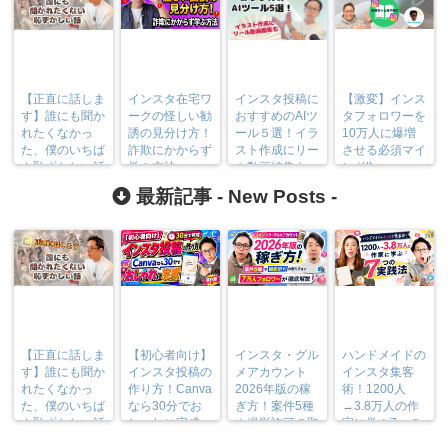
【正直に話しま
インスタ在宅ワ
インスタ投稿に
【激変】インス
す】誰にも聞か
ークの怪しい勧
おすすめのAIツ
タフォロワーを
れたくなかっ
誘の見分け方！
ール５選！イラ
10万人に爆増
た、僕のいちば
詐欺にかからず
スト作成にリー
させる必須マイ
ん恥ずかしい話
学ぶ方法
ル動画編集も
ンド!!
最新記事 -
New Posts
-
【正直に話しま
【初心者向け】
インスタ・グル
ハンドメイドの
す】誰にも聞か
インスタ投稿の
メアカウント
インスタ集客
れたくなかっ
作り方！Canva
2026年版の稼
術！1200人
た、僕のいちば
なら30分でお
ぎ方！案件5種
→3.8万人の作
ん恥ずかしい話
しゃれに完成
や撮影許可の取
家に学ぶ7つの
り方まで7万人
実践法