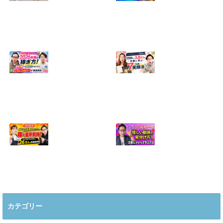
【正直に話しま
【初心者向け】イ
す】誰にも聞かれ
ンスタ投稿の作り
たくなかった、僕
方！Canvaなら30
のいちばん恥ずか
分でおしゃれに完
しい話
成
2024.04.30
2026.08.05
インスタ・グルメ
ハンドメイドのイ
アカウント2026年
ンスタ集客術！
版の稼ぎ方！案件
1200人→3.8万人
5種や撮影許可の
の作家に学ぶ7つ
取り方まで7万人
の実践法
フォロワーが徹底
2026.05.28
解説
2026.06.21
2026年インスタ料
インスタ在宅ワー
理アカウントで稼
クの怪しい勧誘の
ぐ最新戦略！26万
見分け方！詐欺に
カテゴリー
人の料理研究家が
かからず学ぶ方法
教える3つのポイ
2026.04.01
ント