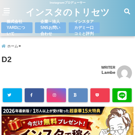
Instagramプロデューサー
インスタのトリセツ
menu
株式会社
企業・法人
インスタア
YARDにつ
SNSお問い
カデミー口
いて
合わせ
コミと評判
ホーム
D2
WRITER
Lambe