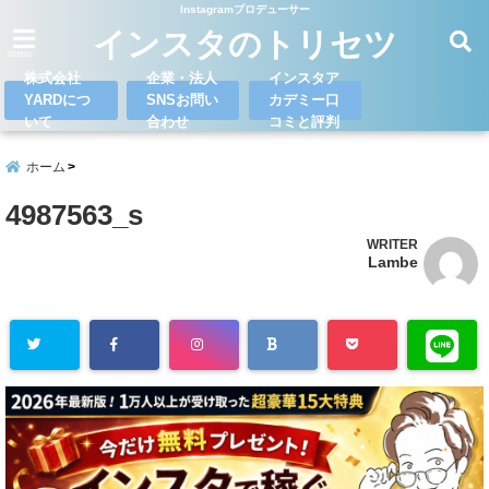
Instagramプロデューサー
インスタのトリセツ
menu
株式会社
企業・法人
インスタア
YARDにつ
SNSお問い
カデミー口
いて
合わせ
コミと評判
ホーム
4987563_s
WRITER
Lambe