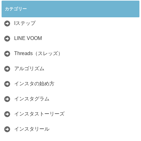
ぐ最新戦略！26万
見分け方！詐欺に
カテゴリー
人の料理研究家が
かからず学ぶ方法
教える3つのポイ
2026.04.01
ント
Iステップ
2026.05.15
LINE VOOM
Threads（スレッズ）
アルゴリズム
インスタの始め方
インスタグラム
インスタストーリーズ
インスタリール