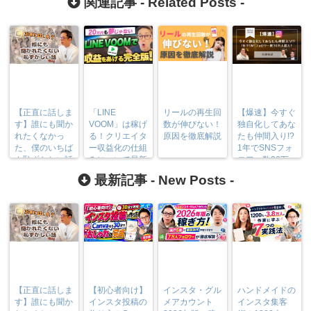
関連記事 -
Related Posts
-
【正直に話しま
「LINE
リールの再生回
【爆速】今すぐ
す】誰にも聞か
VOOM」は稼げ
数が伸びない！
独自化してあな
れたくなかっ
る！クリエイタ
原因を徹底解説
たも仲間入り!?
た、僕のいちば
ー収益化の仕組
1年でSNSフォ
ん恥ずかしい話
みについて最新
ロワー数30万
情報を公開！
人超えの壮絶秘
最新記事 -
New Posts
-
話
【正直に話しま
【初心者向け】
インスタ・グル
ハンドメイドの
す】誰にも聞か
インスタ投稿の
メアカウント
インスタ集客