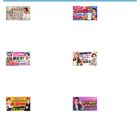
【正直に話しま
【初心者向け】イ
す】誰にも聞かれ
ンスタ投稿の作り
たくなかった、僕
方！Canvaなら30
のいちばん恥ずか
分でおしゃれに完
しい話
成
2024.04.30
2026.08.05
インスタ・グルメ
ハンドメイドのイ
アカウント2026年
ンスタ集客術！
版の稼ぎ方！案件
1200人→3.8万人
5種や撮影許可の
の作家に学ぶ7つ
取り方まで7万人
の実践法
フォロワーが徹底
2026.05.28
解説
2026.06.21
2026年インスタ料
インスタ在宅ワー
理アカウントで稼
クの怪しい勧誘の