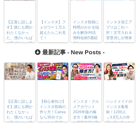
【正直に話しま
【インスタ】フ
インスタ投稿に
インスタ加工ア
す】誰にも聞か
ォロワー１万人
時間がかかる悩
プリはこれ一
れたくなかっ
超えたらこれ見
みを解決!AI活
択！文字入れ＆
た、僕のいちば
て！
用時短術5選紹
背景消しが簡単
ん恥ずかしい話
介!
にできる♪
最新記事 -
New Posts
-
【正直に話しま
【初心者向け】
インスタ・グル
ハンドメイドの
す】誰にも聞か
インスタ投稿の
メアカウント
インスタ集客
れたくなかっ
作り方！Canva
2026年版の稼
術！1200人
た、僕のいちば
なら30分でお
ぎ方！案件5種
→3.8万人の作
ん恥ずかしい話
しゃれに完成
や撮影許可の取
家に学ぶ7つの
り方まで7万人
実践法
フォロワーが徹
底解説