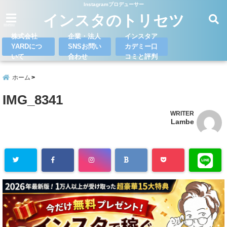
Instagramプロデューサー
インスタのトリセツ
menu
株式会社
企業・法人
インスタア
YARDにつ
SNSお問い
カデミー口
いて
合わせ
コミと評判
ホーム
IMG_8341
WRITER
Lambe