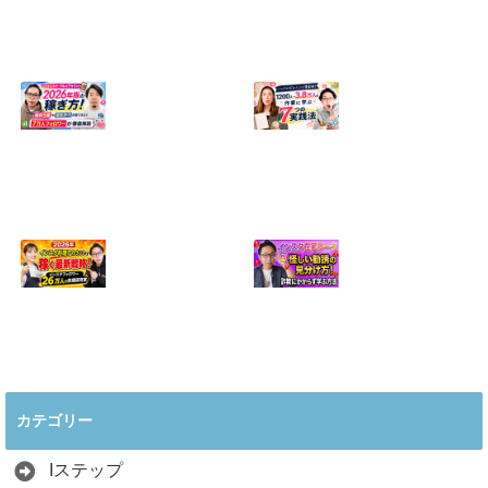
【正直に話しま
【初心者向け】イ
す】誰にも聞かれ
ンスタ投稿の作り
たくなかった、僕
方！Canvaなら30
のいちばん恥ずか
分でおしゃれに完
しい話
成
2024.04.30
2026.08.05
インスタ・グルメ
ハンドメイドのイ
アカウント2026年
ンスタ集客術！
版の稼ぎ方！案件
1200人→3.8万人
5種や撮影許可の
の作家に学ぶ7つ
取り方まで7万人
の実践法
フォロワーが徹底
2026.05.28
解説
2026.06.21
2026年インスタ料
インスタ在宅ワー
理アカウントで稼
クの怪しい勧誘の
ぐ最新戦略！26万
見分け方！詐欺に
カテゴリー
人の料理研究家が
かからず学ぶ方法
教える3つのポイ
2026.04.01
ント
Iステップ
2026.05.15