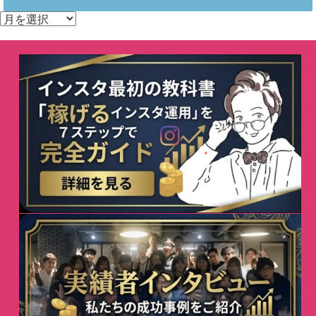
ア
ー
カ
イ
ブ