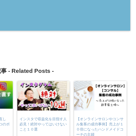
事 -
Related Posts
-
直し
インスタで収益化を目指す人
【オンラインサロンやコンサ
つのポ
必見！絶対やってはいけない
ル集客の成功事例】売上が１
こと１０選
０倍になったハンドメイドコ
ーチの主婦