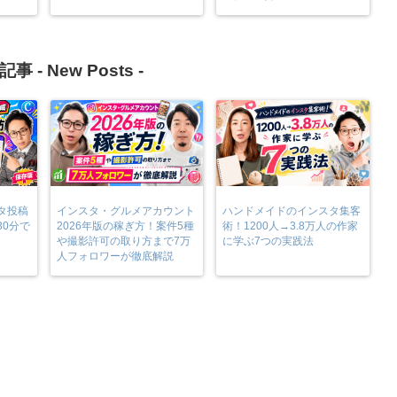
記事 -
New Posts
-
タ投稿
インスタ・グルメアカウント
ハンドメイドのインスタ集客
30分で
2026年版の稼ぎ方！案件5種
術！1200人→3.8万人の作家
や撮影許可の取り方まで7万
に学ぶ7つの実践法
人フォロワーが徹底解説