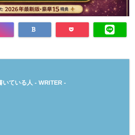
いている人 -
WRITER
-