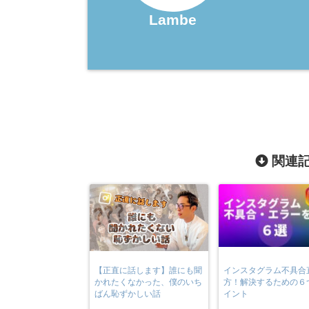
Lambe
関連記
【正直に話します】誰にも聞
インスタグラム不具合
かれたくなかった、僕のいち
方！解決するための６
ばん恥ずかしい話
イント