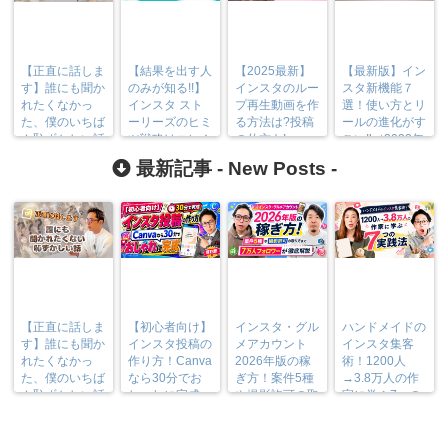
【正直に話しま
【結果を出す人
【2025最新】
【最新版】イン
す】誰にも聞か
のみが知る!!】
インスタのルー
スタ新機能７
れたくなかっ
インスタ スト
プ再生動画を作
選！使い方とリ
た、僕のいちば
ーリーズのヒミ
る方法は?投稿
ールの進化がす
ん恥ずかしい話
ツ戦略はコレ！
の仕方も!
ごい‼︎（2022年
6月）
最新記事 -
New Posts
-
【正直に話しま
【初心者向け】
インスタ・グル
ハンドメイドの
す】誰にも聞か
インスタ投稿の
メアカウント
インスタ集客
れたくなかっ
作り方！Canva
2026年版の稼
術！1200人
た、僕のいちば
なら30分でお
ぎ方！案件5種
→3.8万人の作
ん恥ずかしい話
しゃれに完成
や撮影許可の取
家に学ぶ7つの
り方まで7万人
実践法
フォロワーが徹
底解説