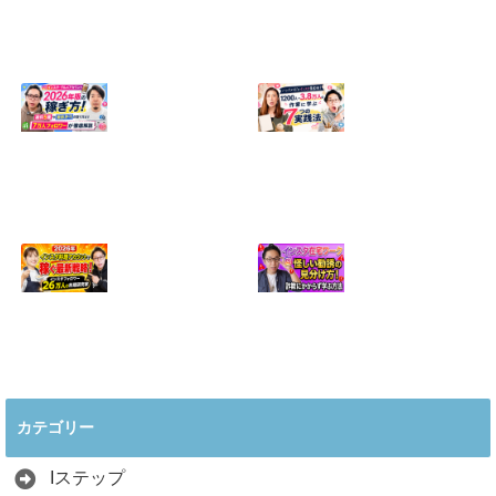
【正直に話しま
【初心者向け】イ
す】誰にも聞かれ
ンスタ投稿の作り
たくなかった、僕
方！Canvaなら30
のいちばん恥ずか
分でおしゃれに完
しい話
成
2024.04.30
2026.08.05
インスタ・グルメ
ハンドメイドのイ
アカウント2026年
ンスタ集客術！
版の稼ぎ方！案件
1200人→3.8万人
5種や撮影許可の
の作家に学ぶ7つ
取り方まで7万人
の実践法
フォロワーが徹底
2026.05.28
解説
2026.06.21
2026年インスタ料
インスタ在宅ワー
理アカウントで稼
クの怪しい勧誘の
ぐ最新戦略！26万
見分け方！詐欺に
カテゴリー
人の料理研究家が
かからず学ぶ方法
教える3つのポイ
2026.04.01
ント
Iステップ
2026.05.15