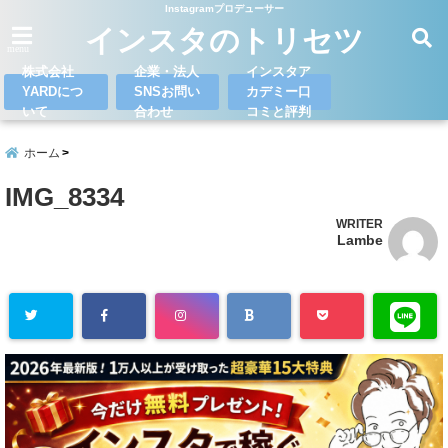
Instagramプロデューサー
インスタのトリセツ
menu
株式会社
企業・法人
インスタア
YARDにつ
SNSお問い
カデミー口
いて
合わせ
コミと評判
ホーム
IMG_8334
WRITER
Lambe