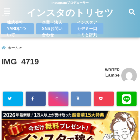
Instagramプロデューサー
インスタのトリセツ
menu
株式会社
企業・法人
インスタア
YARDにつ
SNSお問い
カデミー口
いて
合わせ
コミと評判
ホーム
IMG_4719
WRITER
Lambe