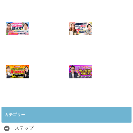
【正直に話しま
【初心者向け】イ
す】誰にも聞かれ
ンスタ投稿の作り
たくなかった、僕
方！Canvaなら30
のいちばん恥ずか
分でおしゃれに完
しい話
成
2024.04.30
2026.08.05
インスタ・グルメ
ハンドメイドのイ
アカウント2026年
ンスタ集客術！
版の稼ぎ方！案件
1200人→3.8万人
5種や撮影許可の
の作家に学ぶ7つ
取り方まで7万人
の実践法
フォロワーが徹底
2026.05.28
解説
2026.06.21
2026年インスタ料
インスタ在宅ワー
理アカウントで稼
クの怪しい勧誘の
ぐ最新戦略！26万
見分け方！詐欺に
カテゴリー
人の料理研究家が
かからず学ぶ方法
教える3つのポイ
2026.04.01
ント
Iステップ
2026.05.15