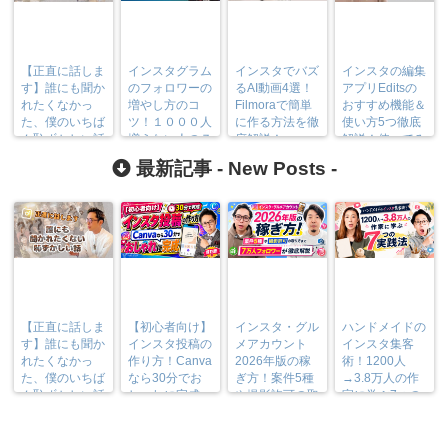
【正直に話しま
インスタグラム
インスタでバズ
インスタの編集
す】誰にも聞か
のフォロワーの
るAI動画4選！
アプリEditsの
れたくなかっ
増やし方のコ
Filmoraで簡単
おすすめ機能＆
た、僕のいちば
ツ！１０００人
に作る方法を徹
使い方5つ徹底
ん恥ずかしい話
増えない人の７
底解説！
解説！使ってみ
つの共通点
たレビュー口コ
最新記事 -
New Posts
-
ミも
【正直に話しま
【初心者向け】
インスタ・グル
ハンドメイドの
す】誰にも聞か
インスタ投稿の
メアカウント
インスタ集客
れたくなかっ
作り方！Canva
2026年版の稼
術！1200人
た、僕のいちば
なら30分でお
ぎ方！案件5種
→3.8万人の作
ん恥ずかしい話
しゃれに完成
や撮影許可の取
家に学ぶ7つの
り方まで7万人
実践法
フォロワーが徹
底解説