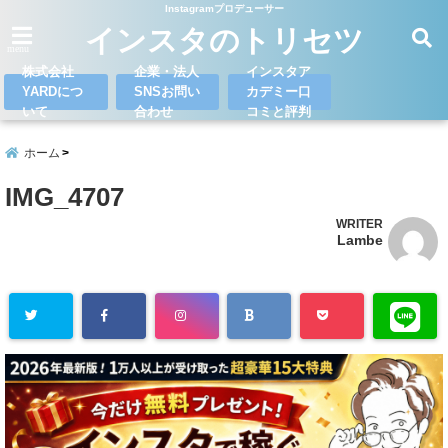
Instagramプロデューサー
インスタのトリセツ
menu
株式会社
企業・法人
インスタア
YARDにつ
SNSお問い
カデミー口
いて
合わせ
コミと評判
ホーム
IMG_4707
WRITER
Lambe