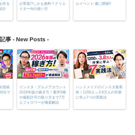
を作る
が実装!?しかも無料？クリエ
ルイベント 遂に開催!!
紹介
イターAIの使い方
記事 -
New Posts
-
タ投稿
インスタ・グルメアカウント
ハンドメイドのインスタ集客
30分で
2026年版の稼ぎ方！案件5種
術！1200人→3.8万人の作家
や撮影許可の取り方まで7万
に学ぶ7つの実践法
人フォロワーが徹底解説