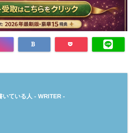
いている人 -
WRITER
-