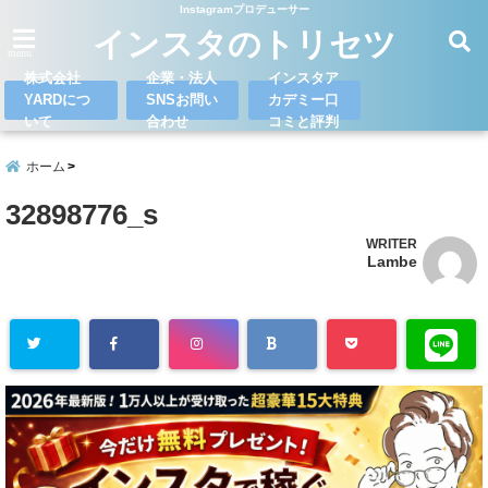
Instagramプロデューサー
インスタのトリセツ
menu
株式会社
企業・法人
インスタア
YARDにつ
SNSお問い
カデミー口
いて
合わせ
コミと評判
ホーム
32898776_s
WRITER
Lambe