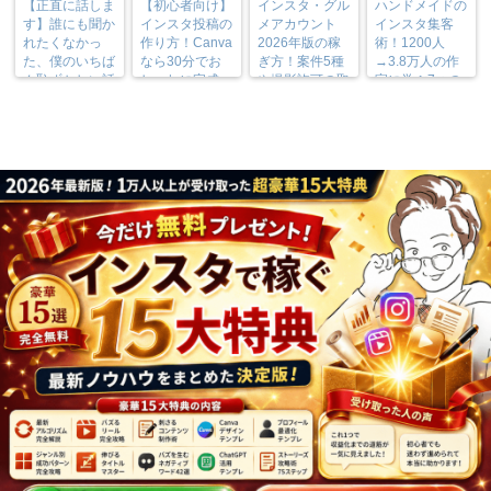
【正直に話しま
【初心者向け】
インスタ・グル
ハンドメイドの
す】誰にも聞か
インスタ投稿の
メアカウント
インスタ集客
れたくなかっ
作り方！Canva
2026年版の稼
術！1200人
た、僕のいちば
なら30分でお
ぎ方！案件5種
→3.8万人の作
ん恥ずかしい話
しゃれに完成
や撮影許可の取
家に学ぶ7つの
り方まで7万人
実践法
フォロワーが徹
底解説