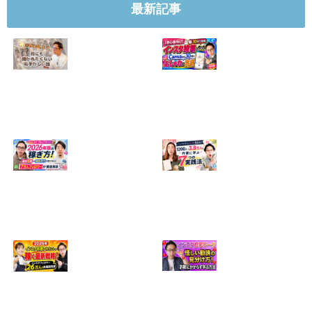
最新記事
【正直に話しま
【初心者向け】イ
す】誰にも聞かれ
ンスタ投稿の作り
たくなかった、僕
方！Canvaなら30
のいちばん恥ずか
分でおしゃれに完
しい話
成
2024.04.30
2026.08.05
インスタ・グルメ
ハンドメイドのイ
アカウント2026年
ンスタ集客術！
版の稼ぎ方！案件
1200人→3.8万人
5種や撮影許可の
の作家に学ぶ7つ
取り方まで7万人
の実践法
フォロワーが徹底
2026.05.28
解説
2026.06.21