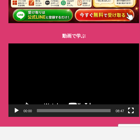
動画で学ぶ
動
画
プ
レ
ー
ヤ
ー
00:00
08:47
LINE