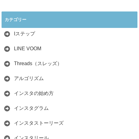
2026年インスタ料
インスタ在宅ワー
理アカウントで稼
クの怪しい勧誘の
ぐ最新戦略！26万
見分け方！詐欺に
カテゴリー
人の料理研究家が
かからず学ぶ方法
教える3つのポイ
2026.04.01
ント
Iステップ
2026.05.15
LINE VOOM
Threads（スレッズ）
アルゴリズム
インスタの始め方
インスタグラム
インスタストーリーズ
インスタリール