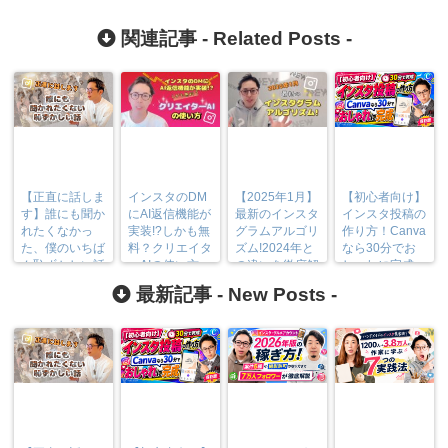
関連記事 -
Related Posts
-
【正直に話しま
インスタのDM
【2025年1月】
【初心者向け】
す】誰にも聞か
にAI返信機能が
最新のインスタ
インスタ投稿の
れたくなかっ
実装!?しかも無
グラムアルゴリ
作り方！Canva
た、僕のいちば
料？クリエイタ
ズム!2024年と
なら30分でお
ん恥ずかしい話
ーAIの使い方
の違いを徹底解
しゃれに完成
説！
最新記事 -
New Posts
-