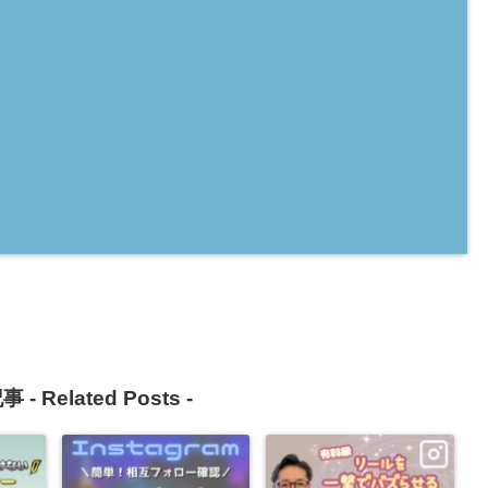
事 -
Related Posts
-