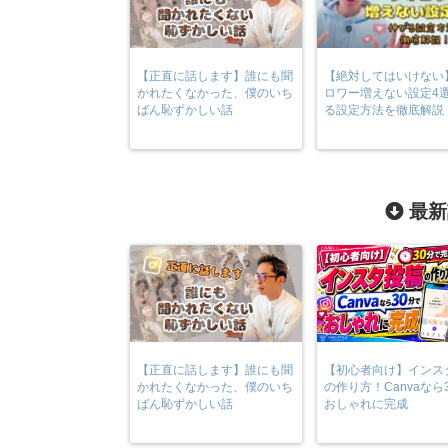
【正直に話します】誰にも聞
【絶対してはいけない
かれたくなかった、僕のいち
ロワー増えない設定4選
ばん恥ずかしい話
る設定方法を徹底解説
最新
【正直に話します】誰にも聞
【初心者向け】インス
かれたくなかった、僕のいち
の作り方！Canvaなら
ばん恥ずかしい話
おしゃれに完成