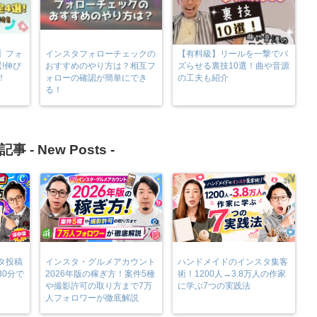
】フォ
インスタフォローチェックの
【有料級】リールを一撃でバ
!伸び
おすすめのやり方は？相互フ
ズらせる裏技10選！曲や音源
！
ォローの確認が簡単にでき
の工夫も紹介
る！
記事 -
New Posts
-
タ投稿
インスタ・グルメアカウント
ハンドメイドのインスタ集客
30分で
2026年版の稼ぎ方！案件5種
術！1200人→3.8万人の作家
や撮影許可の取り方まで7万
に学ぶ7つの実践法
人フォロワーが徹底解説