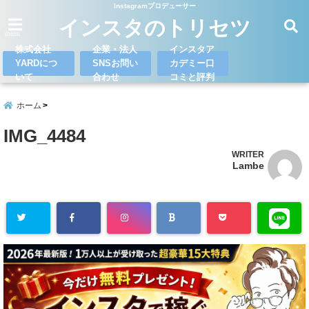
Instagramプロデューサー
インスタのトリセツ
menu
株式会社
企業・法人
インスタア
YARDにつ
SNSお問い
カデミー口
いて
合わせ
コミと評判
ホーム
IMG_4484
WRITER
Lambe