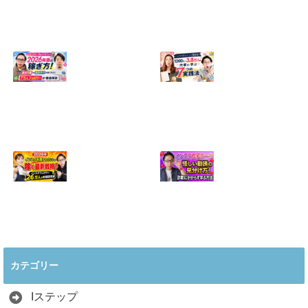
【正直に話しま
【初心者向け】イ
す】誰にも聞かれ
ンスタ投稿の作り
たくなかった、僕
方！Canvaなら30
のいちばん恥ずか
分でおしゃれに完
しい話
成
2024.04.30
2026.08.05
インスタ・グルメ
ハンドメイドのイ
アカウント2026年
ンスタ集客術！
版の稼ぎ方！案件
1200人→3.8万人
5種や撮影許可の
の作家に学ぶ7つ
取り方まで7万人
の実践法
フォロワーが徹底
2026.05.28
解説
2026.06.21
2026年インスタ料
インスタ在宅ワー
理アカウントで稼
クの怪しい勧誘の
ぐ最新戦略！26万
見分け方！詐欺に
カテゴリー
人の料理研究家が
かからず学ぶ方法
教える3つのポイ
2026.04.01
ント
Iステップ
2026.05.15