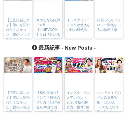
【正直に話しま
今やるなら絶対
インスタミュー
頑張ってもフォ
す】誰にも聞か
コレ!!
ジックが使えな
ロワー増えない
れたくなかっ
【LINEVOOM
い時の対処法
人の特徴７選
た、僕のいちば
】とは？始める
ん恥ずかしい話
べき理由を徹底
解説
最新記事 -
New Posts
-
【正直に話しま
【初心者向け】
インスタ・グル
ハンドメイドの
す】誰にも聞か
インスタ投稿の
メアカウント
インスタ集客
れたくなかっ
作り方！Canva
2026年版の稼
術！1200人
た、僕のいちば
なら30分でお
ぎ方！案件5種
→3.8万人の作
ん恥ずかしい話
しゃれに完成
や撮影許可の取
家に学ぶ7つの
り方まで7万人
実践法
フォロワーが徹
底解説